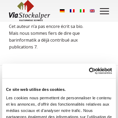
A propos de
barinformatik
Cet auteur n’a pas encore écrit sa bio.
Mais nous sommes fiers de dire que
barinformatik
a déjà contribué aux
publications 7.
PUBLICATIONS PAR BARINFORMATIK
Ce site web utilise des cookies.
Aigle du Simplon
/
/
Les cookies nous permettent de personnaliser le contenu
28 octobre 2020
dans
Sehenswürdigkeiten
par
et les annonces, d'offrir des fonctionnalités relatives aux
barinformatik
médias sociaux et d'analyser notre trafic. Nous
partageons également des informations sur l'utilisation de
Symbole de vigilance sur le Simplon, l’aigle se