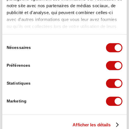
notre site avec nos partenaires de médias sociaux, de
dresse comme un monument aux soldats sur le col
publicité et d'analyse, qui peuvent combiner celles-ci
du Simplon.
avec d'autres informations que vous leur avez fournies
ou qu'ils ont collectées lors de votre utilisation de leurs
services.
Château de Stockalper
Sélection
/
/
14 août 2020
dans
Sehenswürdigkeiten
par
barinformatik
Nécessaires
du
consentement
Le magnifique château Stockalper a été construit
entre 1658 et 1678 par Kaspar Stockalper vom
Préférences
Thurm.
Statistiques
Marketing
Afficher les détails