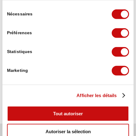
Michael Lorenzi
Sélection
vor 3 Wochen
Nécessaires
du
consentement
Puh die erste Etappe von Brig auf den
Préférences
Simplonpass war ganz schön hart mit dem
Umweg wegen Steinschlaggefahr, 20.6 km,
1720 Höhenmeter. Mit 10kg Rucksack. Aber
Statistiques
geschafft 😁, und mittlerweile nach der
Weiterlesen
zweiten Etappe im wunderschönen Ort
Simplon Dorf.
Marketing
Wir freuen ins auf das was noch kommt
Verifiziert von: Trustindex
Afficher les détails
Tout autoriser
© Brig Simplon Tourismus AG
Autoriser la sélection
Stockalperweg.ch utilise des cookies pour vous offrir la