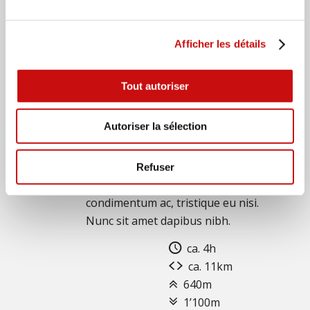
Afficher les détails
DIENSTAG
Wanderung X
Tout autoriser
Lorem ipsum dolor sit amet,
Autoriser la sélection
consectetur adipiscing elit. Duis
fringilla semper orci non placerat.
Integer quis ex sit amet nunc auctor
Refuser
aliquam. Etiam sem tellus, pulvinar et
condimentum ac, tristique eu nisi.
Nunc sit amet dapibus nibh.
ca. 4h
ca. 11km
640m
1’100m