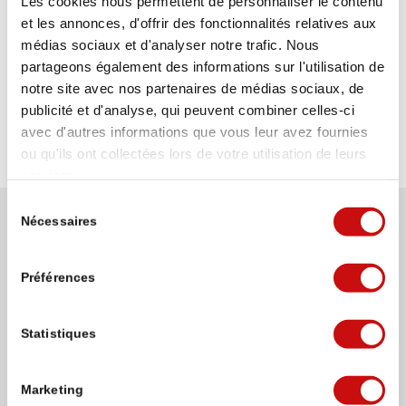
PROFIL D’ALTITUDE
Les cookies nous permettent de personnaliser le contenu
et les annonces, d'offrir des fonctionnalités relatives aux
médias sociaux et d'analyser notre trafic. Nous
partageons également des informations sur l'utilisation de
notre site avec nos partenaires de médias sociaux, de
publicité et d'analyse, qui peuvent combiner celles-ci
avec d'autres informations que vous leur avez fournies
ou qu'ils ont collectées lors de votre utilisation de leurs
services.
Sélection
Nécessaires
du
WANDERUNG &
consentement
TAGESABLAUF
Préférences
MONTAG
Statistiques
Arrivée
Marketing