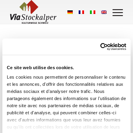
Ce site web utilise des cookies.
Les cookies nous permettent de personnaliser le contenu
Ce que disent les randonneurs :
et les annonces, d'offrir des fonctionnalités relatives aux
Stockalperweg
médias sociaux et d'analyser notre trafic. Nous
partageons également des informations sur l'utilisation de
notre site avec nos partenaires de médias sociaux, de
50 Google Bewertungen
publicité et d'analyse, qui peuvent combiner celles-ci
Eine Bewertung schreiben
avec d'autres informations que vous leur avez fournies
ou qu'ils ont collectées lors de votre utilisation de leurs