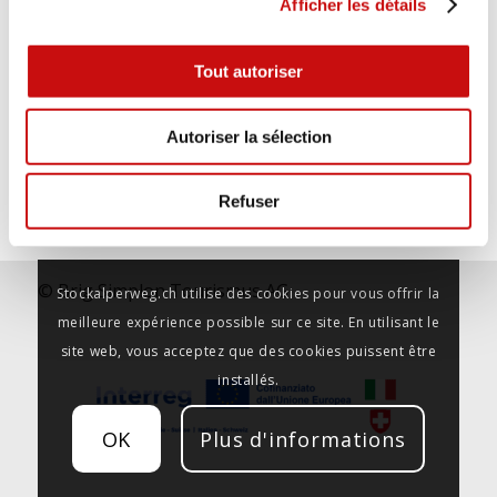
Afficher les détails
geschafft 😁, und mittlerweile nach der
Weiterlesen
zweiten Etappe im wunderschönen Ort
Simplon Dorf.
Tout autoriser
Wir freuen ins auf das was noch kommt
Verifiziert von: Trustindex
Autoriser la sélection
Refuser
© Brig Simplon Tourismus AG
Stockalperweg.ch utilise des cookies pour vous offrir la
meilleure expérience possible sur ce site. En utilisant le
site web, vous acceptez que des cookies puissent être
installés.
OK
Plus d'informations