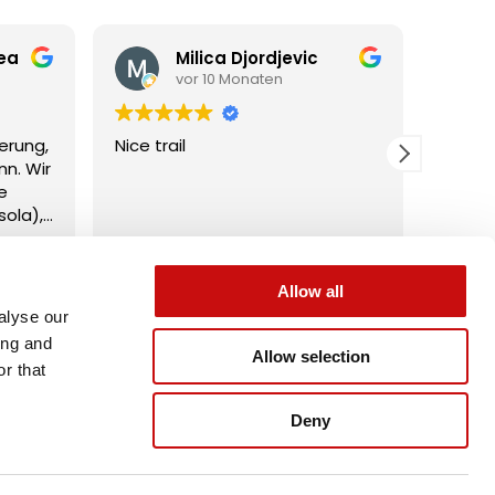
ea
Milica Djordjevic
vor 10 Monaten
erung,
Nice trail
Sehr s
nn. Wir
unbed
e
ola),
isiert
Allow all
Verifiziert von: Trustindex
alyse our
ing and
Allow selection
r that
Deny
t