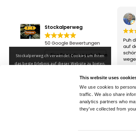
Stockalperweg
Puh d
50 Google Bewertungen
auf d
schö
Eine Bewertung schreiben
Stockalperweg.ch verwendet Cookies um Ihnen
wegen
das beste Erlebnis auf dieser Website zu bieten.
km, 1
Weite
Rucks
Durch die Nutzung der Website erklären Sie sich
This website uses cookie
und m
damit einverstanden, dass Cookies gesetzt
zweit
We use cookies to personal
werden.
wunde
traffic. We also share info
Dorf.
analytics partners who may
OK
they’ve collected from your
Wir f
kom
© Brig Simplon Tourismus AG
Mehr Informationen