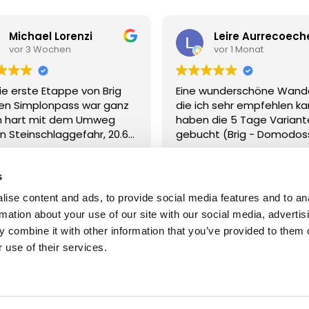
Michael Lorenzi
Leire Aurrecoech
vor 3 Wochen
vor 1 Monat
ie erste Etappe von Brig
Eine wunderschöne Wand
en Simplonpass war ganz
die ich sehr empfehlen ka
n hart mit dem Umweg
haben die 5 Tage Variant
 Steinschlaggefahr, 20.6
gebucht (Brig - Domodoss
720 Höhenmeter. Mit 10kg
alles einfach tip top organ
rlesen
Weiterlesen
ack. Aber geschafft
,
s
ittlerweile nach der
en Etappe im
ise content and ads, to provide social media features and to an
rschönen Ort Simplon
rmation about your use of our site with our social media, advertis
 combine it with other information that you’ve provided to them o
 use of their services.
reuen ins auf das was noch
mt
info@stockalperweg.ch
+41 27 921 60 30
Contac