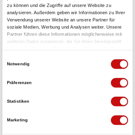
zu können und die Zugriffe auf unsere Website zu
analysieren. Außerdem geben wir Informationen zu Ihrer
Verwendung unserer Website an unsere Partner für
soziale Medien, Werbung und Analysen weiter. Unsere
Partner führen diese Informationen möglicherweise mit
weiteren Daten zusammen, die Sie ihnen bereitgestellt
Das sagen die Wandergäste:
haben oder die sie im Rahmen Ihrer Nutzung der Dienste
Stockalperweg
gesammelt haben.
Einwilligungsauswahl
Notwendig
50 Google Bewertungen
Eine Bewertung schreiben
Präferenzen
Statistiken
Michael Lorenzi
vor 3 Wochen
Marketing
Puh die erste Etappe von Brig auf den