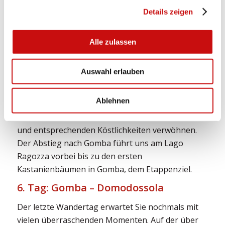
Zwischbergental, das Tal der Schmugglerpässe.
Details zeigen
Der alte Schmugglerpfad führt vom Bord auf die
Alpe Herd wo noch nach traditioneller Art am
Alle zulassen
offenen Feuer der Waira Alpkäse hergestellt wird.
Stetig bergan führt der Schmugglerweg über die
Auswahl erlauben
Alpen Cagrande und Possetta hinauf zum Passo
Monscera, dem höchsten Punkt der Woche. An
Ablehnen
Stelle eines Pick-Nicks lassen wir uns im Riffugio
Gattascosa von Piemonteser Gastfreundschaft
und entsprechenden Köstlichkeiten verwöhnen.
Der Abstieg nach Gomba führt uns am Lago
Ragozza vorbei bis zu den ersten
Kastanienbäumen in Gomba, dem Etappenziel.
6. Tag: Gomba – Domodossola
Der letzte Wandertag erwartet Sie nochmals mit
vielen überraschenden Momenten. Auf der über