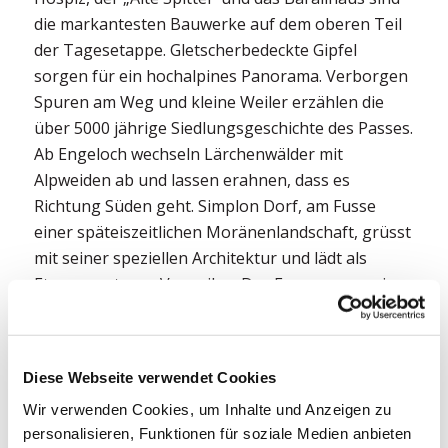
die markantesten Bauwerke auf dem oberen Teil
der Tagesetappe. Gletscherbedeckte Gipfel
sorgen für ein hochalpines Panorama. Verborgen
Spuren am Weg und kleine Weiler erzählen die
über 5000 jährige Siedlungsgeschichte des Passes.
Ab Engeloch wechseln Lärchenwälder mit
Alpweiden ab und lassen erahnen, dass es
Richtung Süden geht. Simplon Dorf, am Fusse
einer späteiszeitlichen Moränenlandschaft, grüsst
mit seiner speziellen Architektur und lädt als
Etappenort zum Verweilen. Das Ecomuseum, ein
ganz spezieller Dorfrundgang, sowie Bäckerei und
Sennerei laden zum Besuch. Lösen Sie Ihren
Gutschein in der Sennerei und Bäckerei ein.
Diese Webseite verwendet Cookies
4. Tag: Simplon Dorf – Gondo –
Wir verwenden Cookies, um Inhalte und Anzeigen zu
Zwischbergen
personalisieren, Funktionen für soziale Medien anbieten