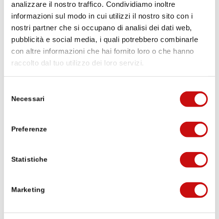
analizzare il nostro traffico. Condividiamo inoltre
sentiero di fondo valle del Ganter. La deviazione è
informazioni sul modo in cui utilizzi il nostro sito con i
segnalata in loco – ulteriori informazioni sulla
nostri partner che si occupano di analisi dei dati web,
deviazione. Dal Passo del Sempione, il percorso sul
pubblicità e social media, i quali potrebbero combinarle
versante sud è percorribile senza interruzioni, sia
con altre informazioni che hai fornito loro o che hanno
attraverso la gola di Gondo fino a Gondo, sia
raccolto dal tuo utilizzo dei loro servizi.
lungo la variante Feerberg-Furggi-Zwischbergen.
Selezione
A partire dal 1° giugno riaprirà con i consueti orari
Necessari
del
anche l’Ecomuseum nella piazza del paese di
consenso
Simplon, che quest’anno presenta, nell’ambito di
Preferenze
una mostra temporanea, opere contemporanee di
artisti di Naters e pezzi provenienti dalla
collezione d’arte del Comune di Naters.
Statistiche
Marketing
indietro