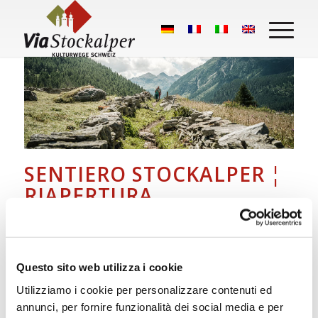
SENTIERO STOCKALPER ¦
RIAPERTURA
Da oggi (26 maggio 2026) il sentiero Stockalper
tra Brig e Gondo è nuovamente percorribile dopo
la chiusura invernale. A causa di uno smottamento
Questo sito web utilizza i cookie
nella zona «Bachtschugge», un tratto del sentiero
Utilizziamo i cookie per personalizzare contenuti ed
tra Schallberg e Mittubäch non è attualmente
annunci, per fornire funzionalità dei social media e per
transitabile e deve essere aggirato seguendo il