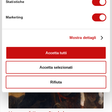
In primavera, i sentieri a quote più basse sono
Statistiche
molto richiesti. Lungo il sentiero Stockalper, alcuni
tratti sono già percorribili.
Marketing
Mostra dettagli
Accetta tutti
Accetta selezionati
Rifiuta