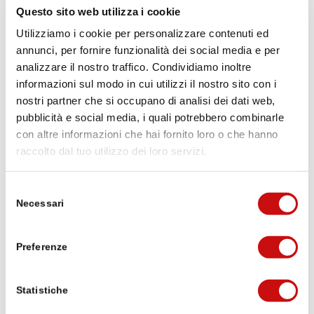
Questo sito web utilizza i cookie
Utilizziamo i cookie per personalizzare contenuti ed
Versione già percorribile passando per
annunci, per fornire funzionalità dei social media e per
analizzare il nostro traffico. Condividiamo inoltre
Bognanco, adatta per le prime iniziative di
informazioni sul modo in cui utilizzi il nostro sito con i
comunicazione e di promozione del prodotto
nostri partner che si occupano di analisi dei dati web,
pubblicità e social media, i quali potrebbero combinarle
con altre informazioni che hai fornito loro o che hanno
In fase di attuazione
raccolto dal tuo utilizzo dei loro servizi.
Area Stockalper
Selezione
Necessari
del
consenso
Creazione di una struttura transfrontaliera
Preferenze
con partner, imprese e comuni
Statistiche
In fase di realizzazione