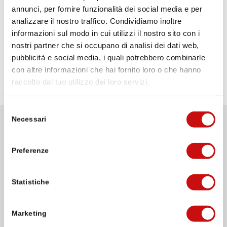
PROFILO ALTIMETRICO
annunci, per fornire funzionalità dei social media e per
analizzare il nostro traffico. Condividiamo inoltre
informazioni sul modo in cui utilizzi il nostro sito con i
nostri partner che si occupano di analisi dei dati web,
pubblicità e social media, i quali potrebbero combinarle
con altre informazioni che hai fornito loro o che hanno
raccolto dal tuo utilizzo dei loro servizi.
Selezione
Necessari
del
WANDERUNG &
consenso
TAGESABLAUF
Preferenze
MONTAG
Statistiche
Arrivo
Marketing