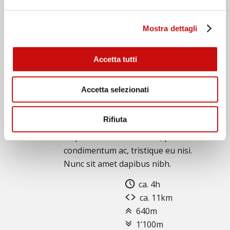
Mostra dettagli
DIENSTAG
Accetta tutti
Wanderung X
Lorem ipsum dolor sit amet,
Accetta selezionati
consectetur adipiscing elit. Duis
fringilla semper orci non placerat.
Rifiuta
Integer quis ex sit amet nunc auctor
aliquam. Etiam sem tellus, pulvinar et
condimentum ac, tristique eu nisi.
Nunc sit amet dapibus nibh.
ca. 4h
ca. 11km
640m
1’100m