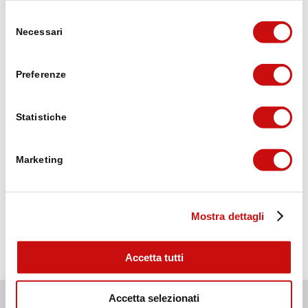
Michael Lorenzi
Selezione
vor 3 Wochen
Necessari
del
consenso
Puh die erste Etappe von Brig auf den
Preferenze
Simplonpass war ganz schön hart mit dem
Umweg wegen Steinschlaggefahr, 20.6 km,
1720 Höhenmeter. Mit 10kg Rucksack. Aber
Statistiche
geschafft 😁, und mittlerweile nach der
Weiterlesen
zweiten Etappe im wunderschönen Ort
Simplon Dorf.
Marketing
Wir freuen ins auf das was noch kommt
Verifiziert von: Trustindex
Mostra dettagli
Accetta tutti
© Brig Simplon Tourismus AG
Accetta selezionati