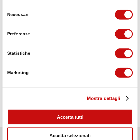
Michael Lorenzi
Selezione
vor 3 Wochen
Necessari
del
consenso
Puh die erste Etappe von Brig auf den
Preferenze
Simplonpass war ganz schön hart mit dem
Umweg wegen Steinschlaggefahr, 20.6 km,
1720 Höhenmeter. Mit 10kg Rucksack. Aber
Statistiche
geschafft 😁, und mittlerweile nach der
Weiterlesen
zweiten Etappe im wunderschönen Ort
Simplon Dorf.
Marketing
Wir freuen ins auf das was noch kommt
Verifiziert von: Trustindex
Mostra dettagli
Accetta tutti
© Brig Simplon Tourismus AG
Accetta selezionati