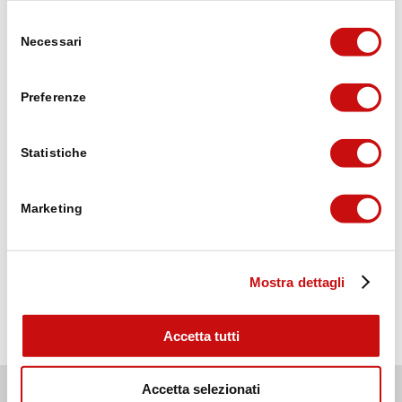
Michael Lorenzi
Selezione
vor 3 Wochen
Necessari
del
consenso
Puh die erste Etappe von Brig auf den
Preferenze
Simplonpass war ganz schön hart mit dem
Umweg wegen Steinschlaggefahr, 20.6 km,
1720 Höhenmeter. Mit 10kg Rucksack. Aber
Statistiche
geschafft 😁, und mittlerweile nach der
Weiterlesen
zweiten Etappe im wunderschönen Ort
Simplon Dorf.
Marketing
Wir freuen ins auf das was noch kommt
Verifiziert von: Trustindex
Mostra dettagli
Accetta tutti
© Brig Simplon Tourismus AG
Accetta selezionati