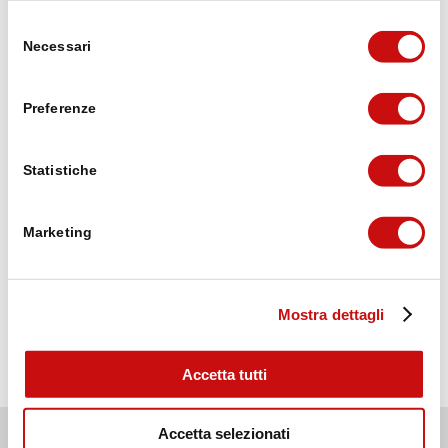
Michael Lorenzi
Selezione
vor 3 Wochen
Necessari
del
consenso
Puh die erste Etappe von Brig auf den
Preferenze
Simplonpass war ganz schön hart mit dem
Umweg wegen Steinschlaggefahr, 20.6 km,
1720 Höhenmeter. Mit 10kg Rucksack. Aber
Statistiche
geschafft 😁, und mittlerweile nach der
Weiterlesen
zweiten Etappe im wunderschönen Ort
Simplon Dorf.
Marketing
Wir freuen ins auf das was noch kommt
Verifiziert von: Trustindex
Mostra dettagli
Accetta tutti
© Brig Simplon Tourismus AG
Accetta selezionati