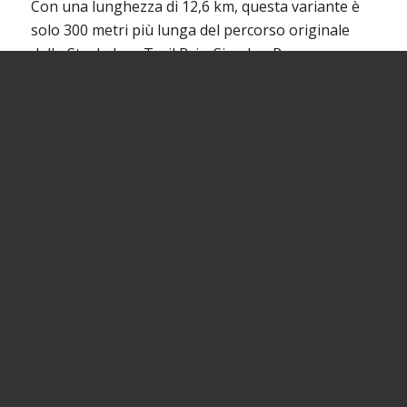
Con una lunghezza di 12,6 km, questa variante è
solo 300 metri più lunga del percorso originale
dello Stockalper Trail Brig-Simplon Pass.
Variante Light
: è possibile iniziare l’escursione
anche dalla fermata “Eisten, Ganterbrücke”.
Distanza: 12,6 km / Salita: 1062 m / Discesa: 380 m /
Durata: 4h 40min
Si tratta di
Rothwald, Schutzhaus – Simplonpass
Prendere l’autopostale fino alla fermata Rothwald,
Schutzhaus. Camminare in direzione Mittubäch,
prima di Mittubäch svoltare in direzione
Simplonpass.
Distanza: 5,1 km / Salita: 474 m / Discesa: 219 m /
Durata: 2h