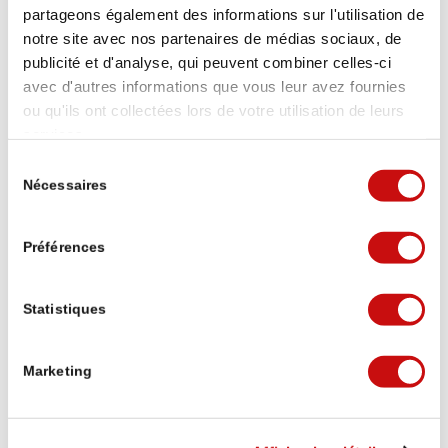
partageons également des informations sur l'utilisation de
notre site avec nos partenaires de médias sociaux, de
publicité et d'analyse, qui peuvent combiner celles-ci
avec d'autres informations que vous leur avez fournies
Ce que disent les randonneurs :
ou qu'ils ont collectées lors de votre utilisation de leurs
Stockalperweg
services.
Sélection
50 Google Bewertungen
Nécessaires
du
consentement
Eine Bewertung schreiben
Préférences
Michael Lorenzi
Statistiques
vor 3 Wochen
Marketing
Puh die erste Etappe von Brig auf den
Simplonpass war ganz schön hart mit dem
Umweg wegen Steinschlaggefahr, 20.6 km,
1720 Höhenmeter. Mit 10kg Rucksack. Aber