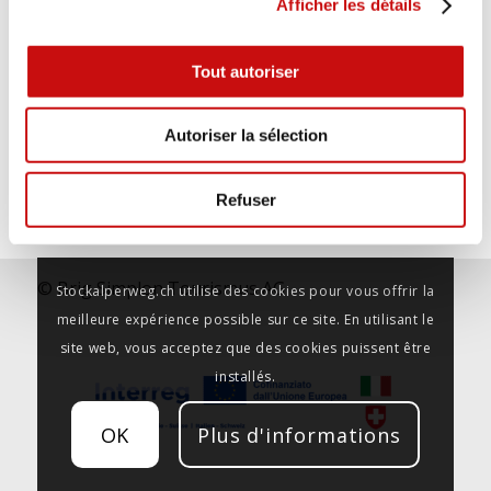
Afficher les détails
geschafft 😁, und mittlerweile nach der
Weiterlesen
zweiten Etappe im wunderschönen Ort
Simplon Dorf.
Tout autoriser
Wir freuen ins auf das was noch kommt
Verifiziert von: Trustindex
Autoriser la sélection
Refuser
© Brig Simplon Tourismus AG
Stockalperweg.ch utilise des cookies pour vous offrir la
meilleure expérience possible sur ce site. En utilisant le
site web, vous acceptez que des cookies puissent être
installés.
OK
Plus d'informations