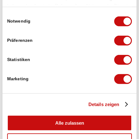
haben oder die sie im Rahmen Ihrer Nutzung der Dienste
gesammelt haben.
Einwilligungsauswahl
Michael Lorenzi
Notwendig
vor 3 Wochen
Präferenzen
Puh die erste Etappe von Brig auf den
Simplonpass war ganz schön hart mit dem
Umweg wegen Steinschlaggefahr, 20.6 km,
Statistiken
1720 Höhenmeter. Mit 10kg Rucksack. Aber
geschafft
, und mittlerweile nach der
Weiterlesen
zweiten Etappe im wunderschönen Ort
Marketing
Simplon Dorf.
Wir freuen ins auf das was noch kommt
Verifiziert von: Trustindex
Details zeigen
Alle zulassen