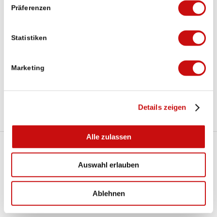
Präferenzen
Statistiken
Marketing
Sacro Monte Calvario
Details zeigen
Alle zulassen
Auswahl erlauben
zurück
Ablehnen