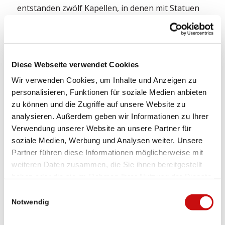
entstanden zwölf Kapellen, in denen mit Statuen
oder auf Fresken die Stationen des Kreuzwegs
dargestellt sind und einer zusätzlichen Kapelle für
die Darstellung der Auferstehung Christi. Auf dem
Gipfel des Colle Mattarella erhebt sich die
Diese Webseite verwendet Cookies
achteckige Wallfahrtskirche zum Heiligen Kreuz.
Wir verwenden Cookies, um Inhalte und Anzeigen zu
personalisieren, Funktionen für soziale Medien anbieten
LAGE UND ANREISE
zu können und die Zugriffe auf unsere Website zu
analysieren. Außerdem geben wir Informationen zu Ihrer
Verwendung unserer Website an unsere Partner für
Der Sacro Monte Calvario ist von Domodossola zu
soziale Medien, Werbung und Analysen weiter. Unsere
Fuss gut erreichbar.
Partner führen diese Informationen möglicherweise mit
Es sind mehrere Parkplätze in Domodossola
weiteren Daten zusammen, die Sie ihnen bereitgestellt
vorhanden.
haben oder die sie im Rahmen Ihrer Nutzung der Dienste
gesammelt haben.
Einwilligungsauswahl
Notwendig