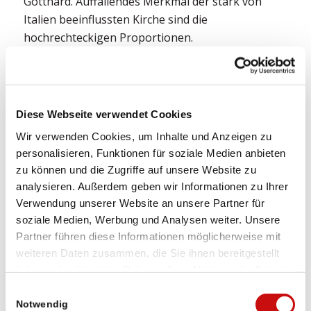
Gotthard. Auffallendes Merkmal der stark von
Italien beeinflussten Kirche sind die
hochrechteckigen Proportionen.
Die heutige Kirche wurde im Jahre 1725 erbaut.
Doch das gotische Sakramentshäuschen in der
Mauer rechts vom Hochaltar sowie der
Diese Webseite verwendet Cookies
Kerzenleuchter von 1568 deuten auf einen früher
bestehenden Kirchenbau hin. Tatsächlich wurde
Wir verwenden Cookies, um Inhalte und Anzeigen zu
personalisieren, Funktionen für soziale Medien anbieten
die Pfarrei erstmals in einem Dokument vom Jahre
zu können und die Zugriffe auf unsere Website zu
1267 erwähnt.
analysieren. Außerdem geben wir Informationen zu Ihrer
LAGE UND ANREISE
Verwendung unserer Website an unsere Partner für
soziale Medien, Werbung und Analysen weiter. Unsere
Simplon Dorf ist bequem mit dem Postauto oder
Partner führen diese Informationen möglicherweise mit
dem Privatfahrzeug erreichbar.
weiteren Daten zusammen, die Sie ihnen bereitgestellt
haben oder die sie im Rahmen Ihrer Nutzung der Dienste
In Simplon Dorf sind mehrere Parkplätze
gesammelt haben.
Einwilligungsauswahl
vorhanden.
Notwendig