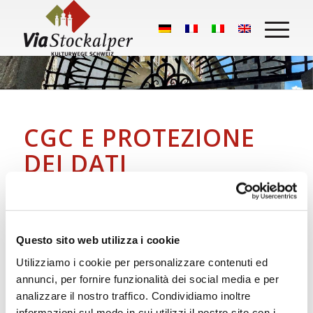
CGC E PROTEZIONE
DEI DATI
Indirizzo di contatto
Brig Simplon Tourismus AG
Bahnhofstrasse 2
Questo sito web utilizza i cookie
3900 Brig
Utilizziamo i cookie per personalizzare contenuti ed
Svizzera
annunci, per fornire funzionalità dei social media e per
analizzare il nostro traffico. Condividiamo inoltre
E-mail:
informazioni sul modo in cui utilizzi il nostro sito con i