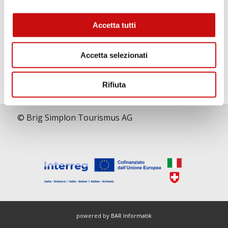
Accetta tutti
Accetta selezionati
Cosa dicono i nostri escursionisti:
Rifiuta
© Brig Simplon Tourismus AG
powered by
BAR Informatik