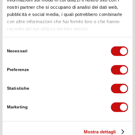
info@brig-simplon.ch
nostri partner che si occupano di analisi dei dati web,
pubblicità e social media, i quali potrebbero combinarle
Condizioni generali di contratto
con altre informazioni che hai fornito loro o che hanno
Si applicano
le condizioni generali di viaggio (CGV)
raccolto dal tuo utilizzo dei loro servizi.
di Brig Simplon Tourismus AG.
Selezione
Protezione dei dati
Necessari
del
Stockalperweg.ch è un sito web di Brig Simplon
consenso
Tourismus AG. Si applicano le disposizioni sulla
Preferenze
protezione dei dati di Brig Simplon Tourismus AG
Disposizioni sulla protezione dei dati
Statistiche
Marketing
Mostra dettagli