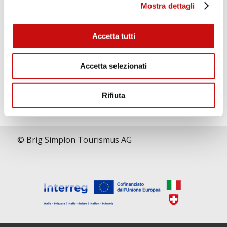
1720 Höhenmeter. Mit 10kg Rucksack. Aber
Mostra dettagli
geschafft 😁, und mittlerweile nach der
Weiterlesen
zweiten Etappe im wunderschönen Ort
Simplon Dorf.
Accetta tutti
Wir freuen ins auf das was noch kommt
Verifiziert von: Trustindex
Accetta selezionati
Rifiuta
© Brig Simplon Tourismus AG