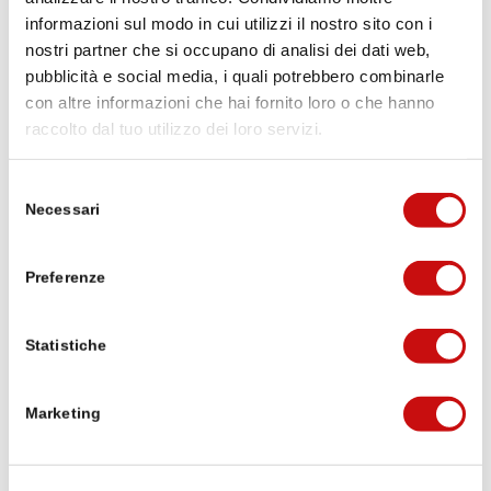
informazioni sul modo in cui utilizzi il nostro sito con i
nostri partner che si occupano di analisi dei dati web,
pubblicità e social media, i quali potrebbero combinarle
con altre informazioni che hai fornito loro o che hanno
Cosa dicono i nostri escursionisti:
raccolto dal tuo utilizzo dei loro servizi.
Stockalperweg
Selezione
50 Google Bewertungen
Necessari
del
consenso
Eine Bewertung schreiben
Preferenze
Michael Lorenzi
Statistiche
vor 3 Wochen
Marketing
Puh die erste Etappe von Brig auf den
Simplonpass war ganz schön hart mit dem
Umweg wegen Steinschlaggefahr, 20.6 km,