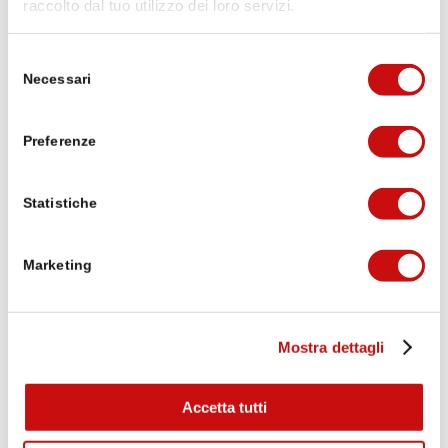
Eine Bewertung schreiben
raccolto dal tuo utilizzo dei loro servizi.
Selezione
Necessari
del
Michael Lorenzi
vor 3 Wochen
consenso
Preferenze
Puh die erste Etappe von Brig auf den
Simplonpass war ganz schön hart mit dem
Statistiche
Umweg wegen Steinschlaggefahr, 20.6 km,
1720 Höhenmeter. Mit 10kg Rucksack. Aber
geschafft 😁, und mittlerweile nach der
Weiterlesen
Marketing
zweiten Etappe im wunderschönen Ort
Simplon Dorf.
Wir freuen ins auf das was noch kommt
Verifiziert von: Trustindex
Mostra dettagli
Accetta tutti