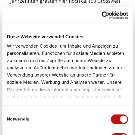
Jahrzehnten grasten hier noch ca. 150 Grossvieh
und 200 Milchziegen von 10 Familien. Jede Familie
verarbeitete in Einzelsennereien selbst die Milch
zu Butter und Käse. Die abgezäunten Wiesen
wurden gemäht und die Heuvorräte im November
Diese Webseite verwendet Cookies
und Dezember verfüttert.
Wir verwenden Cookies, um Inhalte und Anzeigen zu
personalisieren, Funktionen für soziale Medien anbieten
LAGE UND ANREISE
zu können und die Zugriffe auf unsere Website zu
analysieren. Außerdem geben wir Informationen zu Ihrer
Die Alpe Furggu ist nur zu Fuss ab Zwischbergen
Verwendung unserer Website an unsere Partner für
oder Gabi erreichbar.
soziale Medien, Werbung und Analysen weiter. Unsere
Partner führen diese Informationen möglicherweise mit
Es sind Parkplätze in Zwischbergen und Gabi
weiteren Daten zusammen, die Sie ihnen bereitgestellt
vorhanden.
haben oder die sie im Rahmen Ihrer Nutzung der Dienste
gesammelt haben.
Einwilligungsauswahl
Notwendig