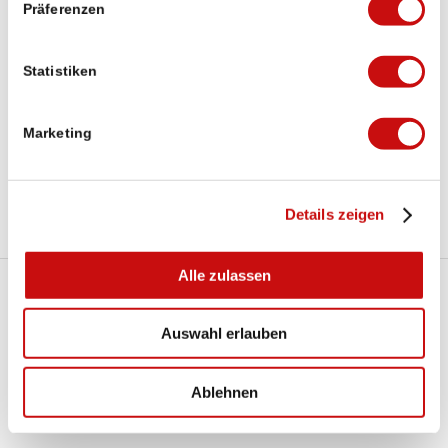
Präferenzen
Statistiken
Marketing
Furggu
Details zeigen
Alle zulassen
zurück
Auswahl erlauben
Ablehnen