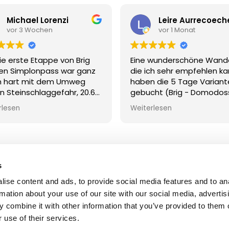
Michael Lorenzi
Leire Aurrecoech
vor 3 Wochen
vor 1 Monat
ie erste Etappe von Brig
Eine wunderschöne Wand
en Simplonpass war ganz
die ich sehr empfehlen ka
n hart mit dem Umweg
haben die 5 Tage Variant
 Steinschlaggefahr, 20.6
gebucht (Brig - Domodoss
720 Höhenmeter. Mit 10kg
alles einfach tip top organ
rlesen
Weiterlesen
ack. Aber geschafft
,
ittlerweile nach der
en Etappe im
rschönen Ort Simplon
s
reuen ins auf das was noch
ise content and ads, to provide social media features and to an
mt
info@stockalperweg.ch
+41 27 921 60 30
Contac
rmation about your use of our site with our social media, advertis
 combine it with other information that you’ve provided to them o
 use of their services.