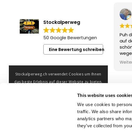
Stockalperweg
Puh d
50 Google Bewertungen
auf d
schö
Eine Bewertung schreiben
wegen
km, 1
Weite
Rucks
und m
Stockalperweg.ch verwendet Cookies um Ihnen
zweit
das beste Erlebnis auf dieser Website zu bieten.
wunde
Durch die Nutzung der Website erklären Sie sich
Dorf.
This website uses cookie
damit einverstanden, dass Cookies gesetzt
Wir f
We use cookies to personal
werden.
kom
© Brig Simplon Tourismus AG
traffic. We also share info
analytics partners who may
OK
they’ve collected from your