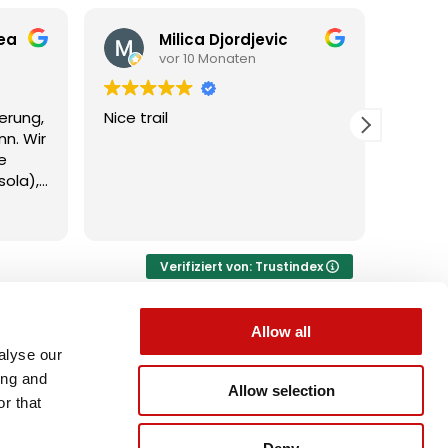
ea
Milica Djordjevic
vor 10 Monaten
erung,
Nice trail
Sehr s
nn. Wir
unbed
e
ola),
isiert
Verifiziert von: Trustindex
Allow all
alyse our
t
ing and
Allow selection
r that