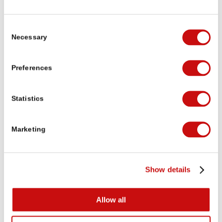
Eine Bewertung schreiben
Consent
Necessary
Selection
Michael Lorenzi
vor 3 Wochen
Preferences
Puh die erste Etappe von Brig auf den
Simplonpass war ganz schön hart mit dem
Statistics
Umweg wegen Steinschlaggefahr, 20.6 km,
1720 Höhenmeter. Mit 10kg Rucksack. Aber
geschafft
, und mittlerweile nach der
Weiterlesen
Marketing
zweiten Etappe im wunderschönen Ort
Simplon Dorf.
Wir freuen ins auf das was noch kommt
Show details
Verifiziert von: Trustindex
Allow all