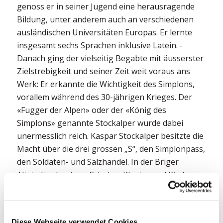
genoss er in seiner Jugend eine herausragende
Bildung, unter anderem auch an verschiedenen
ausländischen Universitäten Europas. Er lernte
insgesamt sechs Sprachen inklusive Latein. ­
Danach ging der vielseitig Begabte mit äusserster
Zielstrebigkeit und seiner Zeit weit voraus ans
Werk: Er erkannte die Wichtigkeit des Simplons,
vorallem während des 30-jährigen Krieges. Der
«Fugger der Alpen» oder der «König des
Simplons» genannte Stockalper wurde dabei
unermesslich reich. Kaspar Stockalper besitzte die
Macht über die drei grossen „S“, den Simplonpass,
den Soldaten- und Salzhandel. In der Briger
Altstadt erbaute er Schulen, Kloster und Kirchen.
Besonders imposant ist natürlich sein Schloss, der
grösste profane Barockbau der Schweiz.
Stockalper wurde von Kaiser Ferdinand III. als
Diese Webseite verwendet Cookies