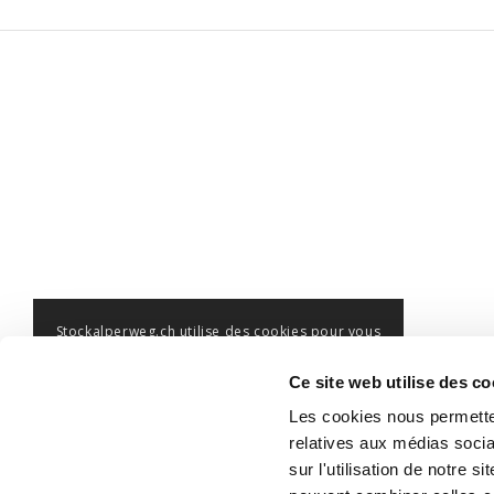
Stockalperweg.ch utilise des cookies pour vous
offrir la meilleure expérience possible sur ce
Ce que disent les randonneurs :
Ce site web utilise des co
site. En utilisant le site web, vous acceptez que
Les cookies nous permetten
des cookies puissent être installés.
relatives aux médias socia
sur l'utilisation de notre 
OK