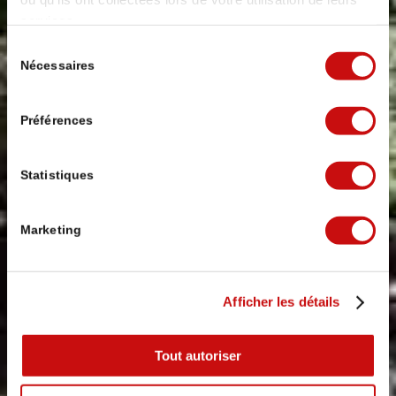
RANDONNÉE
services.
Sélection
EN SUISSE
Nécessaires
du
consentement
Préférences
Sur le ViaStockalper
par le col du Simplon
Statistiques
Marketing
Afficher les détails
Tout autoriser