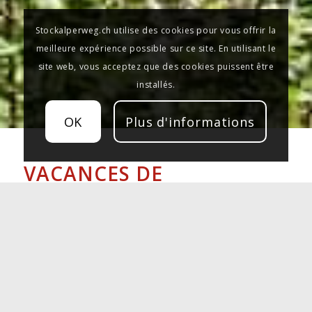
Stockalperweg.ch utilise des cookies pour vous offrir la
meilleure expérience possible sur ce site. En utilisant le
site web, vous acceptez que des cookies puissent être
installés.
OK
Plus d'informations
VACANCES DE
RANDONNÉE EN SUISSE
Le paquet ViaStockalper de Brigue à Gondo avec
transport de bagages existe déjà depuis de
nombreuses années. La randonnée de la ville du
Simplon à la ville frontalière suisse de Gondo a pu
être effectuée aisément en trois jours. Cependant,